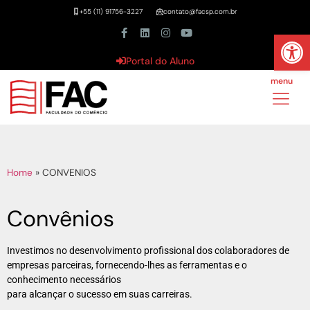
+55 (11) 91756-3227
contato@facsp.com.br
Abrir 
Portal do Aluno
menu
Home
»
CONVENIOS
Convênios
Investimos no desenvolvimento profissional dos colaboradores de
empresas parceiras, fornecendo-lhes as ferramentas e o
conhecimento necessários
para alcançar o sucesso em suas carreiras.