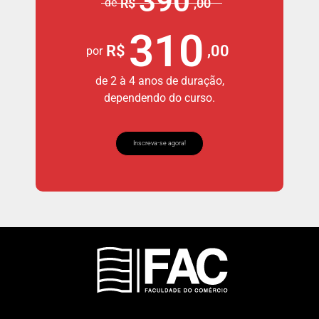
390
de
R$
,00
310
R$
,00
por
de 2 à 4 anos de duração,
dependendo do curso.
Inscreva-se agora!