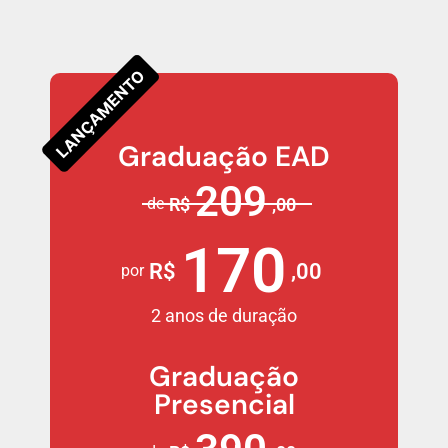
LANÇAMENTO
Graduação EAD
209
de
R$
,00
170
R$
,00
por
2 anos de duração
Graduação
Presencial