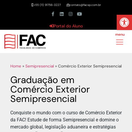
+55 (11) 91756-3227
contato@facsp.com.br
Abrir 
Portal do Aluno
menu
Home
»
Semipresencial
»
Comércio Exterior Semipresencial
Graduação em
Comércio Exterior
Semipresencial
Conquiste o mundo com o curso de Comércio Exterior
da FAC! Estude de forma Semipresencial e domine o
mercado global, legislação aduaneira e estratégias