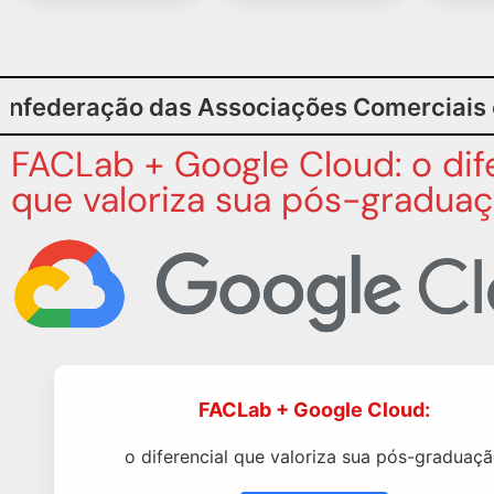
Associações Comerciais e Empresariais do
FACLab + Google Cloud: o dif
que valoriza sua pós-gradua
Hoje nosso grupo busca atrair e qualif
pessoas para o futuro que já está ai. 
chegou no mercado para suprir essa
necessidade de formar um novo profi
para o comércio atual.
rá
FACLab + Google Cloud:
Luiza Trajano
Presidente da Empresa "Magazine Luiza"
o diferencial que valoriza sua pós-graduaç