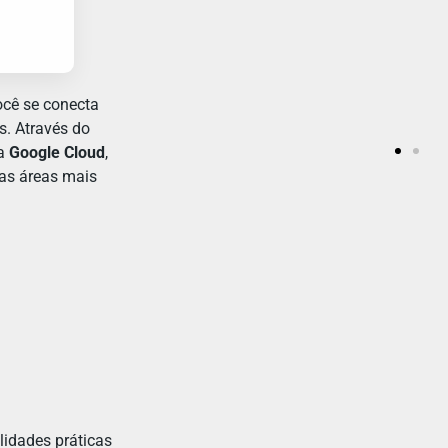
Prof. Roberto Macedo
Diretor Acadêmico
ocê se conecta
s. Através do
 a
Google Cloud
,
as áreas mais
idades práticas