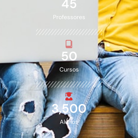
45
Professores
50
Cursos
3,500
Alunos