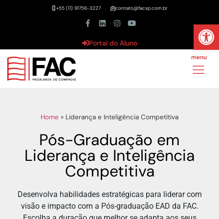
+55 (11) 91756-3227
contato@facsp.com.br
Abrir 
Portal do Aluno
menu
Home
»
Liderança e Inteligência Competitiva
Pós-Graduação em
Liderança e Inteligência
Competitiva
Desenvolva habilidades estratégicas para liderar com
visão e impacto com a Pós-graduação EAD da FAC.
Escolha a duração que melhor se adapta aos seus