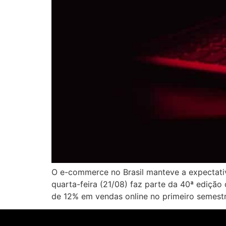
O e-commerce no Brasil manteve a expectativa
quarta-feira (21/08) faz parte da 40ª ediçã
de 12% em vendas online no primeiro semestr