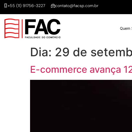
+55 (11) 91756-3227
contato@facsp.com.br
Quem 
Dia:
29 de setemb
E-commerce avança 1