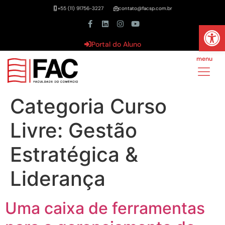
+55 (11) 91756-3227
contato@facsp.com.br
Abrir 
Portal do Aluno
menu
Categoria Curso
Livre:
Gestão
Estratégica &
Liderança
Uma caixa de ferramentas