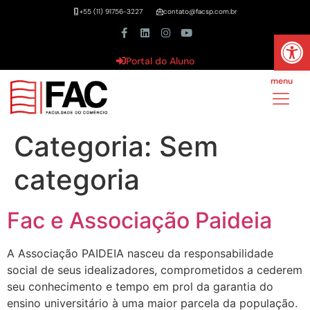
+55 (11) 91756-3227
contato@facsp.com.br
Abrir 
Portal do Aluno
menu
Categoria:
Sem
categoria
Fac e Associação Paideia
A Associação PAIDEIA nasceu da responsabilidade
social de seus idealizadores, comprometidos a cederem
seu conhecimento e tempo em prol da garantia do
ensino universitário à uma maior parcela da população.