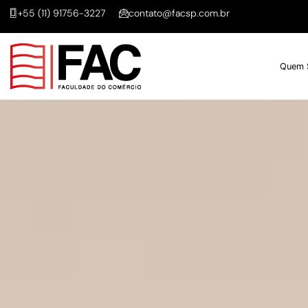
+55 (11) 91756-3227
contato@facsp.com.br
Quem 