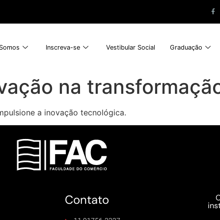
Somos
Inscreva-se
Vestibular Social
Graduação
ovação na transformação
mpulsione a inovação tecnológica.
Contato
C
ins