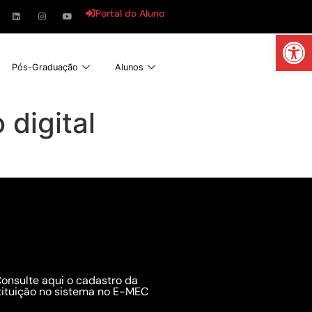
Portal do Aluno
Abrir 
Pós-Graduação
Alunos
 digital
onsulte aqui o cadastro da
tituição no sistema no E-MEC