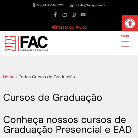
+55 (11) 91756-3227
contato@facsp.com.br
Abrir 
Portal do Aluno
menu
Home
»
Todos Cursos de Graduação
Cursos de Graduação
Conheça nossos cursos de
Graduação Presencial e EAD