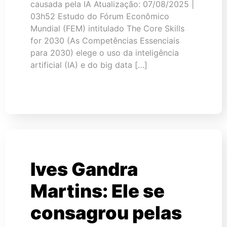
causada pela IA Atualização: 07/08/2025 |
03h52 Estudo do Fórum Econômico
Mundial (FEM) intitulado The Core Skills
for 2030 (As Competências Essenciais
para 2030) elege o uso da inteligência
artificial (IA) e do big data […]
Ives Gandra
Martins: Ele se
consagrou pelas