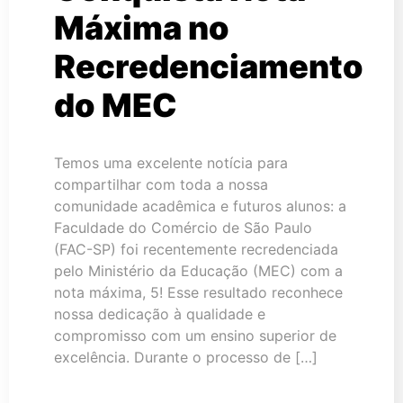
Máxima no
Recredenciamento
do MEC
Temos uma excelente notícia para
compartilhar com toda a nossa
comunidade acadêmica e futuros alunos: a
Faculdade do Comércio de São Paulo
(FAC-SP) foi recentemente recredenciada
pelo Ministério da Educação (MEC) com a
nota máxima, 5! Esse resultado reconhece
nossa dedicação à qualidade e
compromisso com um ensino superior de
excelência. Durante o processo de […]