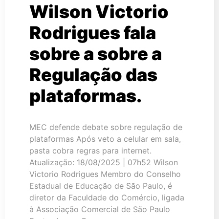
Wilson Victorio
Rodrigues fala
sobre a sobre a
Regulação das
plataformas.
MEC defende debate sobre regulação de
plataformas Após veto a celular em sala,
pasta cobra regras para internet.
Atualização: 18/08/2025 | 07h52 Wilson
Victorio Rodrigues Membro do Conselho
Estadual de Educação de São Paulo, é
diretor da Faculdade do Comércio, ligada
à Associação Comercial de São Paulo