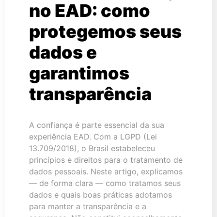
no EAD: como
protegemos seus
dados e
garantimos
transparência
A confiança é parte essencial da sua
experiência EAD. Com a LGPD (Lei
13.709/2018), o Brasil estabeleceu
princípios e direitos para o tratamento de
dados pessoais. Neste artigo, explicamos
— de forma clara — como tratamos seus
dados e quais boas práticas adotamos
para manter a transparência e a