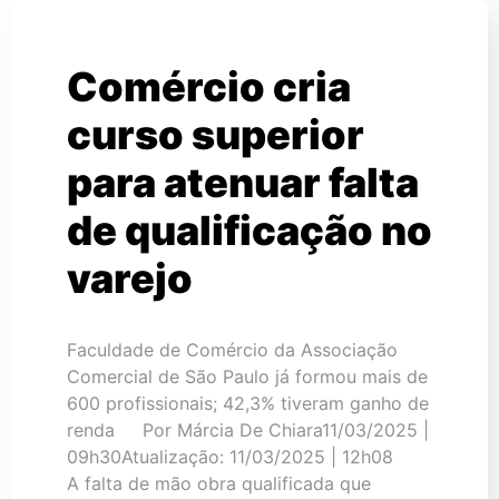
Comércio cria
curso superior
para atenuar falta
de qualificação no
varejo
Faculdade de Comércio da Associação
Comercial de São Paulo já formou mais de
600 profissionais; 42,3% tiveram ganho de
renda Por Márcia De Chiara11/03/2025 |
09h30Atualização: 11/03/2025 | 12h08
A falta de mão obra qualificada que