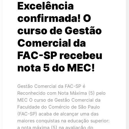
Excelência
confirmada! O
curso de Gestão
Comercial da
FAC-SP recebeu
nota 5 do MEC!
Gestão Comercial da FAC-SP é
Reconhecido com Nota Máxima (5) pelo
MEC O curso de Gestão Comercial da
Faculdade do Comércio de São Paulo
(FAC-SP) acaba de alcançar uma das
maiores conquistas na educação superior:
a nota máxima (5) na avaliação do