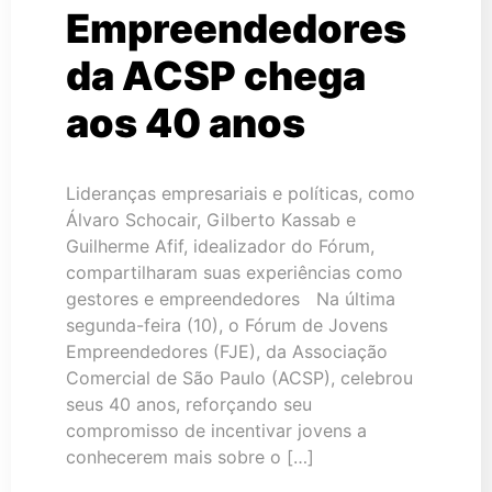
Empreendedores
da ACSP chega
aos 40 anos
Lideranças empresariais e políticas, como
Álvaro Schocair, Gilberto Kassab e
Guilherme Afif, idealizador do Fórum,
compartilharam suas experiências como
gestores e empreendedores Na última
segunda-feira (10), o Fórum de Jovens
Empreendedores (FJE), da Associação
Comercial de São Paulo (ACSP), celebrou
seus 40 anos, reforçando seu
compromisso de incentivar jovens a
conhecerem mais sobre o […]