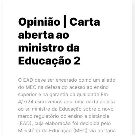
Opinião | Carta
aberta ao
ministro da
Educação 2
O EAD deve ser encarado como um aliado
do MEC na defesa do acesso ao ensino
superior e na garantia da qualidade Em
4/7/24 escrevemos aqui uma carta aberta
ao sr. ministro da Educação sobre o novo
marco regulatório do ensino a distância
(EAD), cuja elaboração foi decidida pelo
Ministério da Educação (MEC) via portaria