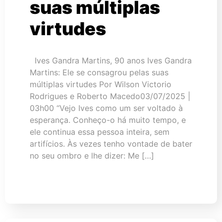
suas múltiplas
virtudes
Ives Gandra Martins, 90 anos Ives Gandra
Martins: Ele se consagrou pelas suas
múltiplas virtudes Por Wilson Victorio
Rodrigues e Roberto Macedo03/07/2025 |
03h00 “Vejo Ives como um ser voltado à
esperança. Conheço-o há muito tempo, e
ele continua essa pessoa inteira, sem
artifícios. Às vezes tenho vontade de bater
no seu ombro e lhe dizer: Me […]