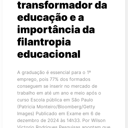
transformador da
educação e a
importância da
filantropia
educacional
A graduação é essencial para o 1º
emprego, pois 77% dos formados
conseguem se inserir no mercado de
trabalho em até um ano e meio após o
curso Escola pública em São Paulo
(Patricia Monteiro/Bloomberg/Getty
Images) Publicado em Exame em 6 de
dezembro de 2024 às 14h33. Por Wilson
Victorio Rodrigues Pesquisas apontam que