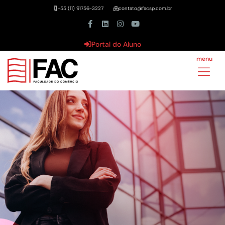
+55 (11) 91756-3227
contato@facsp.com.br
Portal do Aluno
menu