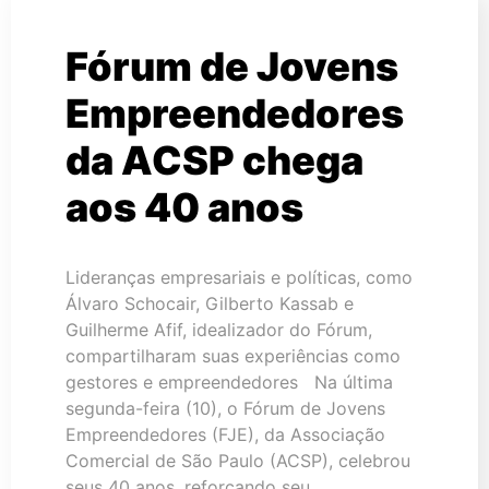
Fórum de Jovens
Empreendedores
da ACSP chega
aos 40 anos
Lideranças empresariais e políticas, como
Álvaro Schocair, Gilberto Kassab e
Guilherme Afif, idealizador do Fórum,
compartilharam suas experiências como
gestores e empreendedores Na última
segunda-feira (10), o Fórum de Jovens
Empreendedores (FJE), da Associação
Comercial de São Paulo (ACSP), celebrou
seus 40 anos, reforçando seu