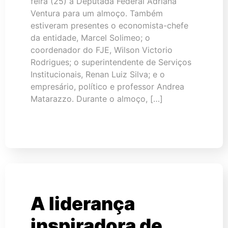
feira (25) a Deputada Federal Adriana
Ventura para um almoço. Também
estiveram presentes o economista-chefe
da entidade, Marcel Solimeo; o
coordenador do FJE, Wilson Victorio
Rodrigues; o superintendente de Serviços
Institucionais, Renan Luiz Silva; e o
empresário, político e professor Andrea
Matarazzo. Durante o almoço, […]
A liderança
inspiradora de