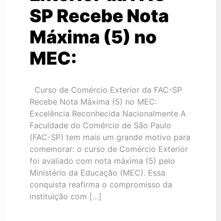
SP Recebe Nota
Máxima (5) no
MEC:
Curso de Comércio Exterior da FAC-SP
Recebe Nota Máxima (5) no MEC:
Excelência Reconhecida Nacionalmente A
Faculdade do Comércio de São Paulo
(FAC-SP) tem mais um grande motivo para
comemorar: o curso de Comércio Exterior
foi avaliado com nota máxima (5) pelo
Ministério da Educação (MEC). Essa
conquista reafirma o compromisso da
instituição com […]