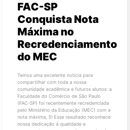
FAC-SP
Conquista Nota
Máxima no
Recredenciamento
do MEC
Temos uma excelente notícia para
compartilhar com toda a nossa
comunidade acadêmica e futuros alunos: a
Faculdade do Comércio de São Paulo
(FAC-SP) foi recentemente recredenciada
pelo Ministério da Educação (MEC) com a
nota máxima, 5! Esse resultado reconhece
nossa dedicação à qualidade e