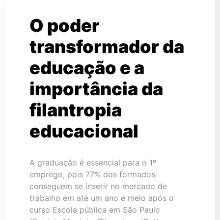
O poder
transformador da
educação e a
importância da
filantropia
educacional
A graduação é essencial para o 1º
emprego, pois 77% dos formados
conseguem se inserir no mercado de
trabalho em até um ano e meio após o
curso Escola pública em São Paulo