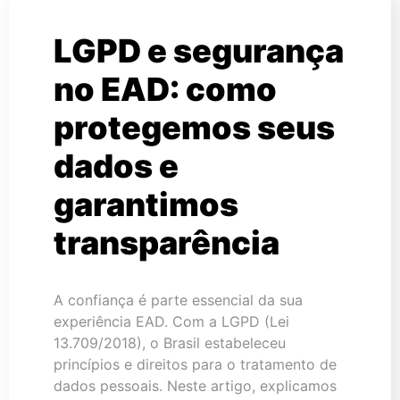
LGPD e segurança
no EAD: como
protegemos seus
dados e
garantimos
transparência
A confiança é parte essencial da sua
experiência EAD. Com a LGPD (Lei
13.709/2018), o Brasil estabeleceu
princípios e direitos para o tratamento de
dados pessoais. Neste artigo, explicamos