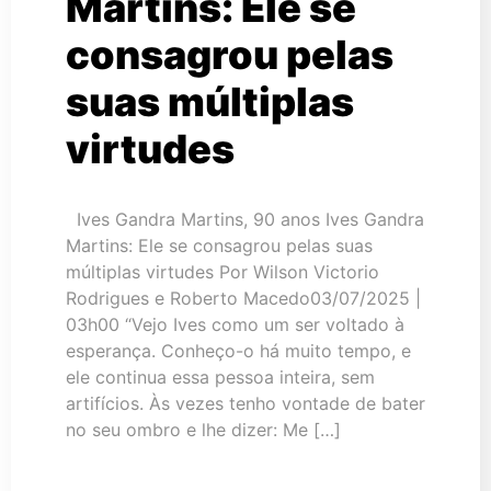
Martins: Ele se
consagrou pelas
suas múltiplas
virtudes
Ives Gandra Martins, 90 anos Ives Gandra
Martins: Ele se consagrou pelas suas
múltiplas virtudes Por Wilson Victorio
Rodrigues e Roberto Macedo03/07/2025 |
03h00 “Vejo Ives como um ser voltado à
esperança. Conheço-o há muito tempo, e
ele continua essa pessoa inteira, sem
artifícios. Às vezes tenho vontade de bater
no seu ombro e lhe dizer: Me […]