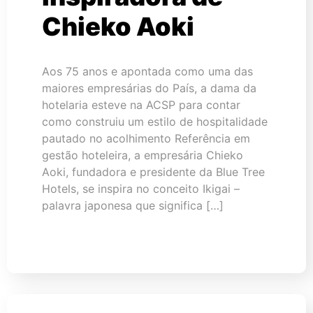
Chieko Aoki
Aos 75 anos e apontada como uma das
maiores empresárias do País, a dama da
hotelaria esteve na ACSP para contar
como construiu um estilo de hospitalidade
pautado no acolhimento Referência em
gestão hoteleira, a empresária Chieko
Aoki, fundadora e presidente da Blue Tree
Hotels, se inspira no conceito Ikigai –
palavra japonesa que significa […]