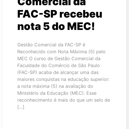
Comercial da
FAC-SP recebeu
nota 5 do MEC!
Gestão Comercial da FAC-SP é
Reconhecido com Nota Máxima (5) pelo
MEC O curso de Gestão Comercial da
Faculdade do Comércio de São Paulo
(FAC-SP) acaba de alcançar uma das
maiores conquistas na educação superior:
a nota máxima (5) na avaliação do
Ministério da Educação (MEC). Esse
reconhecimento é mais do que um selo de
[…]