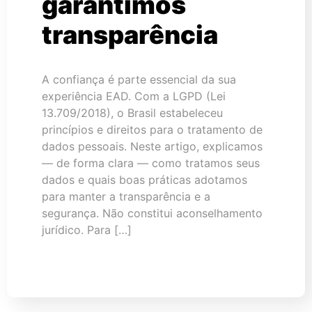
garantimos
transparência
A confiança é parte essencial da sua
experiência EAD. Com a LGPD (Lei
13.709/2018), o Brasil estabeleceu
princípios e direitos para o tratamento de
dados pessoais. Neste artigo, explicamos
— de forma clara — como tratamos seus
dados e quais boas práticas adotamos
para manter a transparência e a
segurança. Não constitui aconselhamento
jurídico. Para […]