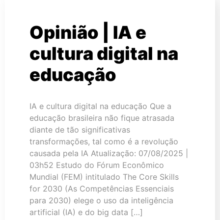
Opinião | IA e
cultura digital na
educação
IA e cultura digital na educação Que a
educação brasileira não fique atrasada
diante de tão significativas
transformações, tal como é a revolução
causada pela IA Atualização: 07/08/2025 |
03h52 Estudo do Fórum Econômico
Mundial (FEM) intitulado The Core Skills
for 2030 (As Competências Essenciais
para 2030) elege o uso da inteligência
artificial (IA) e do big data […]