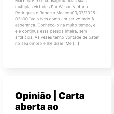
Martins: Ele se consagrou pelas suas
múltiplas virtudes Por Wilson Victorio
Rodrigues e Roberto Macedo03/07/2025 |
03h00 “Vejo Ives como um ser voltado à
esperança. Conheço-o há muito tempo, e
ele continua essa pessoa inteira, sem
artifícios. Às vezes tenho vontade de bater
no seu ombro e lhe dizer: Me […]
Opinião | Carta
aberta ao