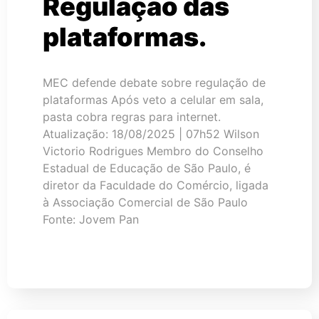
Regulação das
plataformas.
MEC defende debate sobre regulação de
plataformas Após veto a celular em sala,
pasta cobra regras para internet.
Atualização: 18/08/2025 | 07h52 Wilson
Victorio Rodrigues Membro do Conselho
Estadual de Educação de São Paulo, é
diretor da Faculdade do Comércio, ligada
à Associação Comercial de São Paulo
Fonte: Jovem Pan