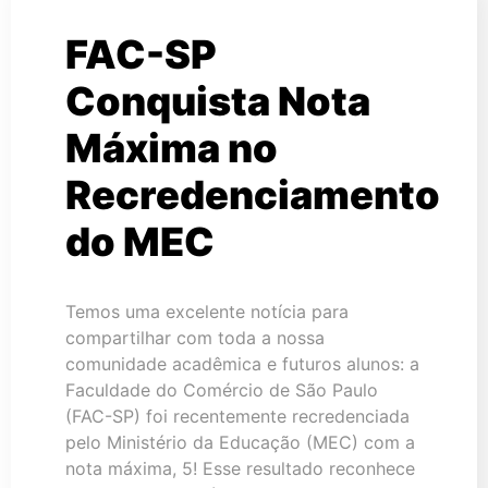
FAC-SP
Conquista Nota
Máxima no
Recredenciamento
do MEC
Temos uma excelente notícia para
compartilhar com toda a nossa
comunidade acadêmica e futuros alunos: a
Faculdade do Comércio de São Paulo
(FAC-SP) foi recentemente recredenciada
pelo Ministério da Educação (MEC) com a
nota máxima, 5! Esse resultado reconhece