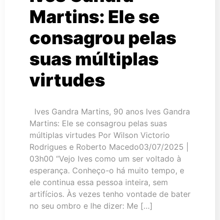
Martins: Ele se
consagrou pelas
suas múltiplas
virtudes
Ives Gandra Martins, 90 anos Ives Gandra
Martins: Ele se consagrou pelas suas
múltiplas virtudes Por Wilson Victorio
Rodrigues e Roberto Macedo03/07/2025 |
03h00 “Vejo Ives como um ser voltado à
esperança. Conheço-o há muito tempo, e
ele continua essa pessoa inteira, sem
artifícios. Às vezes tenho vontade de bater
no seu ombro e lhe dizer: Me […]