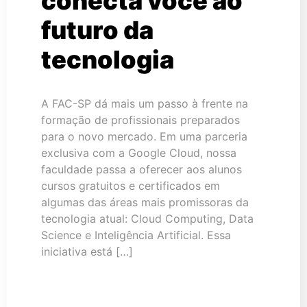
conecta você ao
futuro da
tecnologia
A FAC-SP dá mais um passo à frente na
formação de profissionais preparados
para o novo mercado. Em uma parceria
exclusiva com a Google Cloud, nossa
faculdade passa a oferecer aos alunos
cursos gratuitos e certificados em
algumas das áreas mais promissoras da
tecnologia atual: Cloud Computing, Data
Science e Inteligência Artificial. Essa
iniciativa está […]