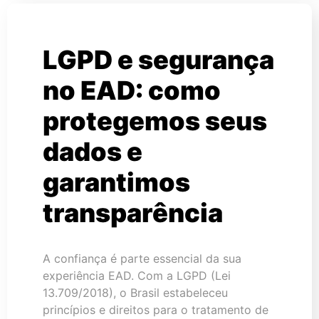
LGPD e segurança
no EAD: como
protegemos seus
dados e
garantimos
transparência
A confiança é parte essencial da sua
experiência EAD. Com a LGPD (Lei
13.709/2018), o Brasil estabeleceu
princípios e direitos para o tratamento de