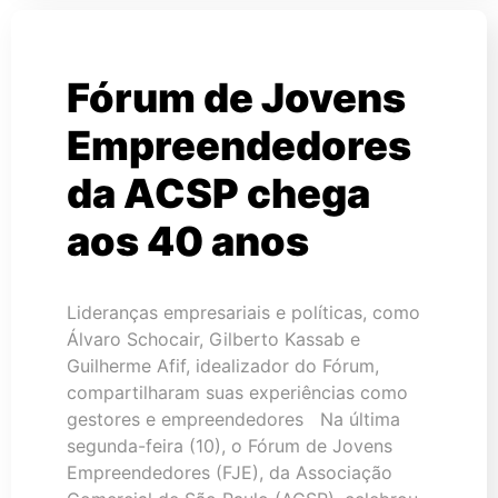
Fórum de Jovens
Empreendedores
da ACSP chega
aos 40 anos
Lideranças empresariais e políticas, como
Álvaro Schocair, Gilberto Kassab e
Guilherme Afif, idealizador do Fórum,
compartilharam suas experiências como
gestores e empreendedores Na última
segunda-feira (10), o Fórum de Jovens
Empreendedores (FJE), da Associação