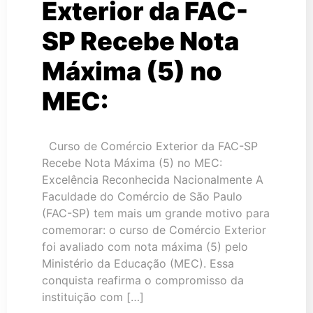
Exterior da FAC-
SP Recebe Nota
Máxima (5) no
MEC:
Curso de Comércio Exterior da FAC-SP
Recebe Nota Máxima (5) no MEC:
Excelência Reconhecida Nacionalmente A
Faculdade do Comércio de São Paulo
(FAC-SP) tem mais um grande motivo para
comemorar: o curso de Comércio Exterior
foi avaliado com nota máxima (5) pelo
Ministério da Educação (MEC). Essa
conquista reafirma o compromisso da
instituição com […]