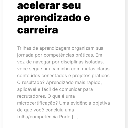
acelerar seu
aprendizado e
carreira
Trilhas de aprendizagem organizam sua
jornada por competências práticas. Em
vez de navegar por disciplinas isoladas,
você segue um caminho com metas claras,
conteúdos conectados e projetos práticos.
O resultado? Aprendizado mais rápido,
aplicável e fácil de comunicar para
recrutadores. O que é uma
microcertificação? Uma evidência objetiva
de que você concluiu uma
trilha/competência Pode […]