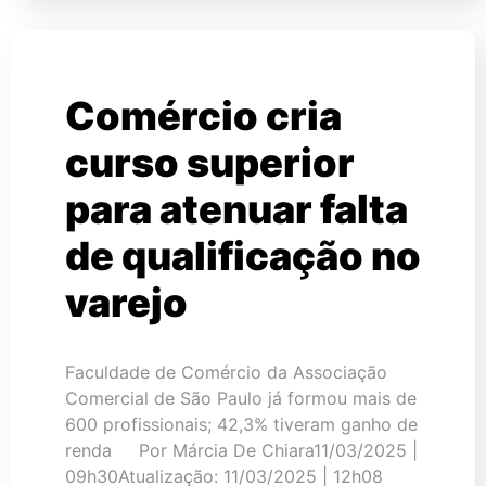
Comércio cria
curso superior
para atenuar falta
de qualificação no
varejo
Faculdade de Comércio da Associação
Comercial de São Paulo já formou mais de
600 profissionais; 42,3% tiveram ganho de
renda Por Márcia De Chiara11/03/2025 |
09h30Atualização: 11/03/2025 | 12h08