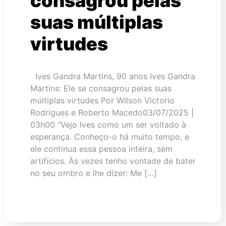
consagrou pelas
suas múltiplas
virtudes
Ives Gandra Martins, 90 anos Ives Gandra
Martins: Ele se consagrou pelas suas
múltiplas virtudes Por Wilson Victorio
Rodrigues e Roberto Macedo03/07/2025 |
03h00 “Vejo Ives como um ser voltado à
esperança. Conheço-o há muito tempo, e
ele continua essa pessoa inteira, sem
artifícios. Às vezes tenho vontade de bater
no seu ombro e lhe dizer: Me […]