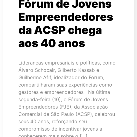
Fórum de Jovens
Empreendedores
da ACSP chega
aos 40 anos
Lideranças empresariais e políticas, como
Álvaro Schocair, Gilberto Kassab e
Guilherme Afif, idealizador do Fórum,
compartilharam suas experiências como
gestores e empreendedores Na última
segunda-feira (10), o Fórum de Jovens
Empreendedores (FJE), da Associação
Comercial de São Paulo (ACSP), celebrou
seus 40 anos, reforçando seu
compromisso de incentivar jovens a
conhecerem mais sobre o […]