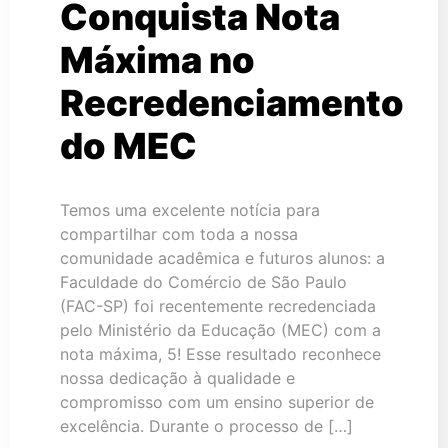
Conquista Nota
Máxima no
Recredenciamento
do MEC
Temos uma excelente notícia para
compartilhar com toda a nossa
comunidade acadêmica e futuros alunos: a
Faculdade do Comércio de São Paulo
(FAC-SP) foi recentemente recredenciada
pelo Ministério da Educação (MEC) com a
nota máxima, 5! Esse resultado reconhece
nossa dedicação à qualidade e
compromisso com um ensino superior de
excelência. Durante o processo de […]