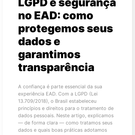
LGPD e segurança
no EAD: como
protegemos seus
dados e
garantimos
transparência
A confiança é parte essencial da sua
experiência EAD. Com a LGPD (Lei
13.709/2018), o Brasil estabeleceu
princípios e direitos para o tratamento de
dados pessoais. Neste artigo, explicamos
— de forma clara — como tratamos seus
dados e quais boas práticas adotamos