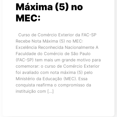
Máxima (5) no
MEC:
Curso de Comércio Exterior da FAC-SP
Recebe Nota Máxima (5) no MEC:
Excelência Reconhecida Nacionalmente A
Faculdade do Comércio de São Paulo
(FAC-SP) tem mais um grande motivo para
comemorar: o curso de Comércio Exterior
foi avaliado com nota máxima (5) pelo
Ministério da Educação (MEC). Essa
conquista reafirma o compromisso da
instituição com […]