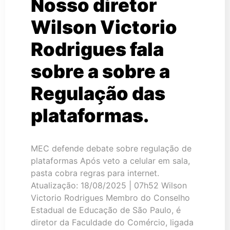
Nosso diretor
Wilson Victorio
Rodrigues fala
sobre a sobre a
Regulação das
plataformas.
MEC defende debate sobre regulação de
plataformas Após veto a celular em sala,
pasta cobra regras para internet.
Atualização: 18/08/2025 | 07h52 Wilson
Victorio Rodrigues Membro do Conselho
Estadual de Educação de São Paulo, é
diretor da Faculdade do Comércio, ligada