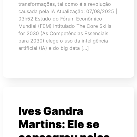
transformações, tal como é a revolução
causada pela IA Atualização: 07/08/2025 |
03h52 Estudo do Fórum Econômico
Mundial (FEM) intitulado The Core Skills
for 2030 (As Competências Essenciais
para 2030) elege o uso da inteligência
artificial (IA) e do big data […]
Ives Gandra
Martins: Ele se