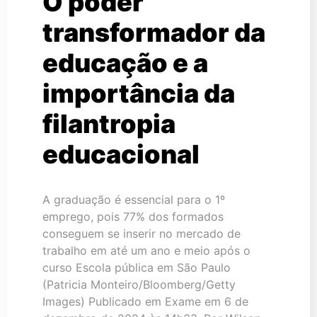
O poder
transformador da
educação e a
importância da
filantropia
educacional
A graduação é essencial para o 1º
emprego, pois 77% dos formados
conseguem se inserir no mercado de
trabalho em até um ano e meio após o
curso Escola pública em São Paulo
(Patricia Monteiro/Bloomberg/Getty
Images) Publicado em Exame em 6 de