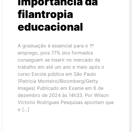
importância da
filantropia
educacional
A graduação é essencial para o 1º
emprego, pois 77% dos formados
conseguem se inserir no mercado de
trabalho em até um ano e meio após o
curso Escola pública em São Paulo
(Patricia Monteiro/Bloomberg/Getty
Images) Publicado em Exame em 6 de
dezembro de 2024 às 14h33. Por Wilson
Victorio Rodrigues Pesquisas apontam que
o […]