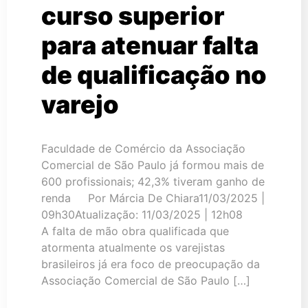
curso superior
para atenuar falta
de qualificação no
varejo
Faculdade de Comércio da Associação
Comercial de São Paulo já formou mais de
600 profissionais; 42,3% tiveram ganho de
renda Por Márcia De Chiara11/03/2025 |
09h30Atualização: 11/03/2025 | 12h08
A falta de mão obra qualificada que
atormenta atualmente os varejistas
brasileiros já era foco de preocupação da
Associação Comercial de São Paulo […]