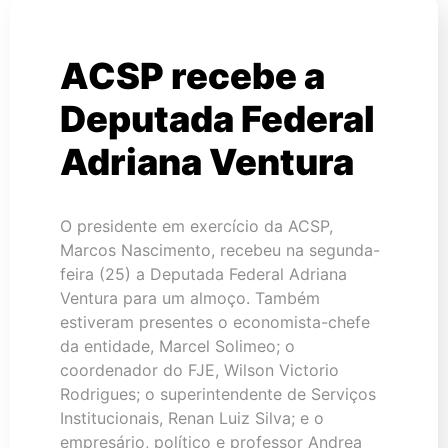
ACSP recebe a
Deputada Federal
Adriana Ventura
O presidente em exercício da ACSP,
Marcos Nascimento, recebeu na segunda-
feira (25) a Deputada Federal Adriana
Ventura para um almoço. Também
estiveram presentes o economista-chefe
da entidade, Marcel Solimeo; o
coordenador do FJE, Wilson Victorio
Rodrigues; o superintendente de Serviços
Institucionais, Renan Luiz Silva; e o
empresário, político e professor Andrea