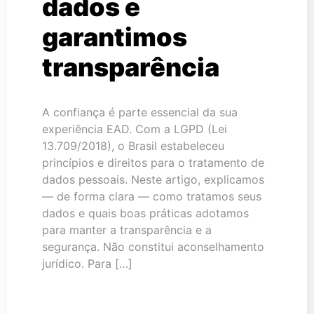
dados e
garantimos
transparência
A confiança é parte essencial da sua
experiência EAD. Com a LGPD (Lei
13.709/2018), o Brasil estabeleceu
princípios e direitos para o tratamento de
dados pessoais. Neste artigo, explicamos
— de forma clara — como tratamos seus
dados e quais boas práticas adotamos
para manter a transparência e a
segurança. Não constitui aconselhamento
jurídico. Para […]