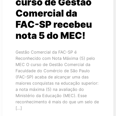
curso de Gestão
Comercial da
FAC-SP recebeu
nota 5 do MEC!
Gestão Comercial da FAC-SP é
Reconhecido com Nota Máxima (5) pelo
MEC O curso de Gestão Comercial da
Faculdade do Comércio de São Paulo
(FAC-SP) acaba de alcançar uma das
maiores conquistas na educação superior:
a nota máxima (5) na avaliação do
Ministério da Educação (MEC). Esse
reconhecimento é mais do que um selo de
[…]