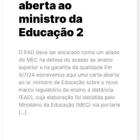
aberta ao
ministro da
Educação 2
O EAD deve ser encarado como um aliado
do MEC na defesa do acesso ao ensino
superior e na garantia da qualidade Em
4/7/24 escrevemos aqui uma carta aberta
ao sr. ministro da Educação sobre o novo
marco regulatório do ensino a distância
(EAD), cuja elaboração foi decidida pelo
Ministério da Educação (MEC) via portaria
[…]