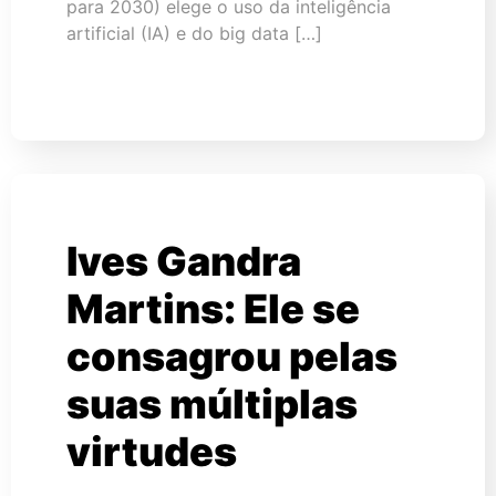
para 2030) elege o uso da inteligência
artificial (IA) e do big data […]
Ives Gandra
Martins: Ele se
consagrou pelas
suas múltiplas
virtudes